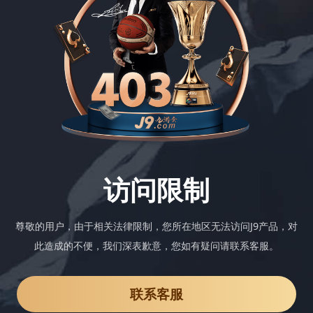
访问限制
尊敬的用户，由于相关法律限制，您所在地区无法访问J9产品，对
此造成的不便，我们深表歉意，您如有疑问请联系客服。
联系客服